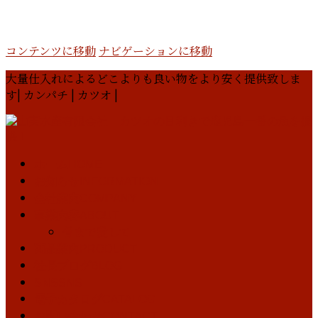
コンテンツに移動
ナビゲーションに移動
大量仕入れによるどこよりも良い物をより安く提供致しま
す| カンパチ | カツオ |
ホーム
HOME
お知らせ
INFORMATION
会社案内
COMPANY
事業内容
ABOUT
骨まで愛して
商品案内
PRODUCT
社長ブログ
BLOG
SNS
SNS
電子カタログ
CATALOG
お問い合わせ
CONTACT