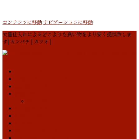
コンテンツに移動
ナビゲーションに移動
大量仕入れによるどこよりも良い物をより安く提供致しま
す| カンパチ | カツオ |
ホーム
HOME
お知らせ
INFORMATION
会社案内
COMPANY
事業内容
ABOUT
骨まで愛して
商品案内
PRODUCT
社長ブログ
BLOG
SNS
SNS
電子カタログ
CATALOG
お問い合わせ
CONTACT